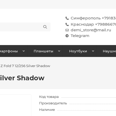
Симферополь +791838
Краснодар +7988667
demi_store@mail.ru
Telegram
мартфоны
Планшеты
Ноутбуки
Наушн
 Fold 7 12/256 Silver Shadow
Silver Shadow
Код товара
Производитель
Наличие