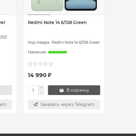
ver
Redmi Note 14 6/128 Green
Redmi No
/512
Redmi Note 14 6/128 Green
14 990 ₽
16 990
В корзину
ram
Заказать через Telegram
Зак