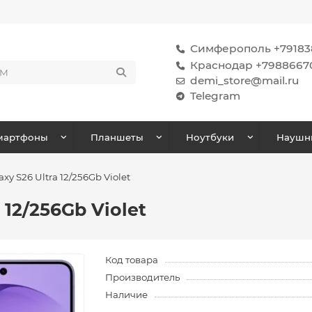
Симферополь +791838
Краснодар +7988667
demi_store@mail.ru
Telegram
мартфоны
Планшеты
Ноутбуки
Наушн
y S26 Ultra 12/256Gb Violet
 12/256Gb Violet
Код товара
Производитель
Наличие