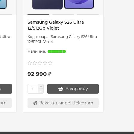
Samsung Galaxy S26 Ultra
Samsung 
12/512Gb Violet
12/512Gb
 Ultra
Samsung Galaxy S26 Ultra
12/512Gb Violet
12/512Gb W
92 990 ₽
92 990
у
В корзину
ram
Заказать через Telegram
Зак