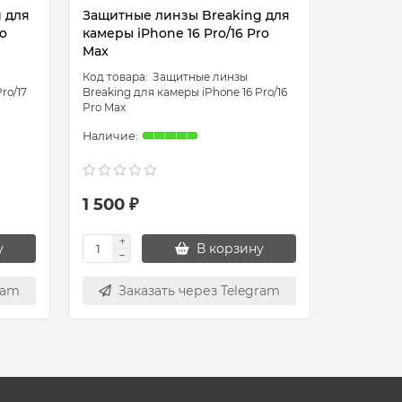
 для
Защитные линзы Breaking для
Защитны
ro
камеры iPhone 16 Pro/16 Pro
камеры i
Max
Max
Защитные линзы
ro/17
Breaking для камеры iPhone 16 Pro/16
Breaking д
Pro Max
Pro Max
1 500 ₽
1 500 ₽
у
В корзину
ram
Заказать через Telegram
Зак