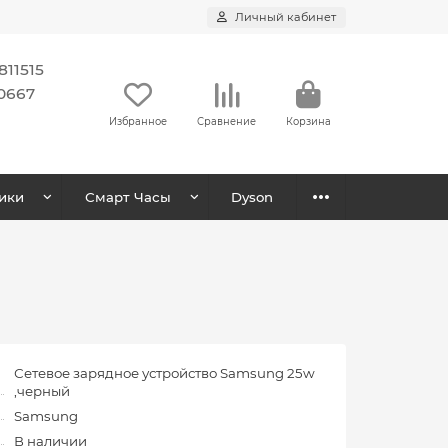
Личный кабинет
11515
0667
Избранное
Сравнение
Корзина
ики
Смарт Часы
Dyson
Сетевое зарядное устройство Samsung 25w
,черный
Samsung
В наличии