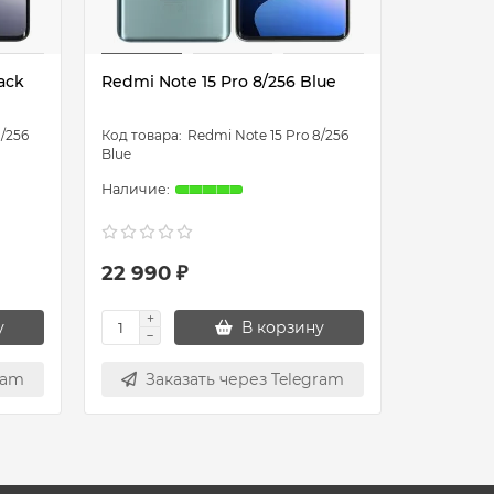
ack
Redmi Note 15 Pro 8/256 Blue
Redmi Not
8/256
Redmi Note 15 Pro 8/256
Blue
Black
22 990 ₽
26 990
у
В корзину
ram
Заказать через Telegram
Зак