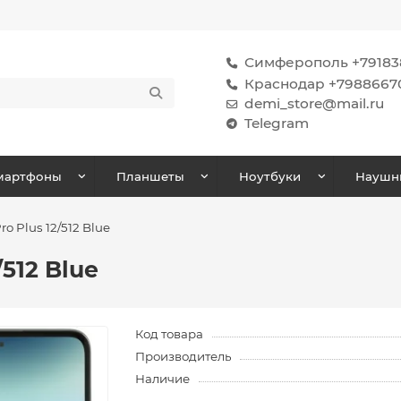
Симферополь +791838
Краснодар +7988667
demi_store@mail.ru
Telegram
мартфоны
Планшеты
Ноутбуки
Наушн
ro Plus 12/512 Blue
/512 Blue
Код товара
Производитель
Наличие